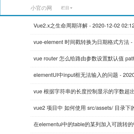
小官の网
栏目
Vue2.x之生命周期详解 - 2020-12-02 02:12
vue-element 时间戳转换为日期格式方法 - 202
vue router 怎么给路由参数设置默认值 path: 'inde
elementUI中input框无法输入的问题 - 2020-0
vue 根据字符串的长度控制显示的字数超出显示省略号
vue2 项目中 如何使用 src/assets/ 目录下的图片
在elementui中的table的某列加入可跳转的链接 -