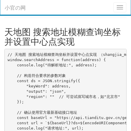
小官の网
Toggl
naviga
天地图 搜索地址模糊查询坐标
并设置中心点实现
// 天地图 搜索地址模糊查询坐标并设置中心点实现 （shangjia_map
window.searchAddress = function(address) {

    console.log("待解析地址:", address);

    // 构造符合要求的参数对象

    const ds = JSON.stringify({

        "keyWord": address,

        "output": "json",

        "region": ""  // 可尝试填写城市名，如"北京市"

    });

    // 确认使用官方最新基础接口地址

    const baseUrl = "https://api.tianditu.gov.cn/geoc
    const url = `${baseUrl}?ds=${encodeURIComponent(d
    console.log("请求地址:", url);
