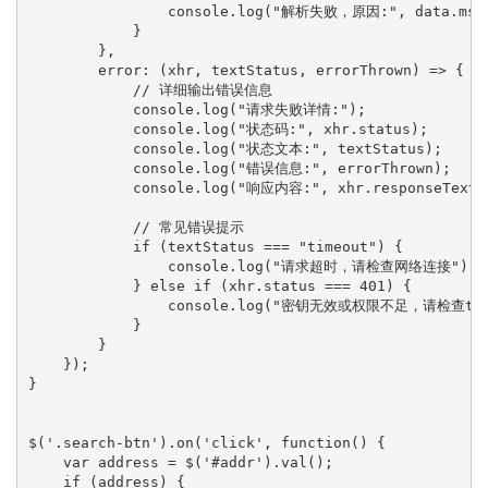
                console.log("解析失败，原因:", data.msg
            }

        },

        error: (xhr, textStatus, errorThrown) => {

            // 详细输出错误信息

            console.log("请求失败详情:");

            console.log("状态码:", xhr.status);

            console.log("状态文本:", textStatus);

            console.log("错误信息:", errorThrown);

            console.log("响应内容:", xhr.responseText);
            // 常见错误提示

            if (textStatus === "timeout") {

                console.log("请求超时，请检查网络连接");

            } else if (xhr.status === 401) {

                console.log("密钥无效或权限不足，请检查tk"
            }

        }

    });

}

$('.search-btn').on('click', function() {

    var address = $('#addr').val();

    if (address) {
