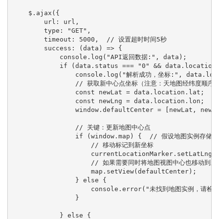
    $.ajax({

        url: url,

        type: "GET",

        timeout: 5000,  // 设置超时时间5秒

        success: (data) => {

            console.log("API返回数据:", data);

            if (data.status === "0" && data.location)
                console.log("解析成功，坐标:", data.loca
                // 获取新中心点坐标（注意：天地图经纬度顺序通
                const newLat = data.location.lat;  /
                const newLng = data.location.lon;  /
                window.defaultCenter = [newLat, ne
                // 关键：更新地图中心点

                if (window.map) {  // 假设地图实例存储
                    // 移动标记到新坐标

                    currentLocationMarker.setLatLng(d
                    // 如果需要同时将地图视图中心也移动
                    map.setView(defaultCenter);

                } else {

                    console.error("未找到地图实例，请
                }

            } else {
