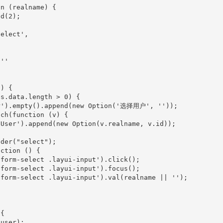
n (realname) {

d(2);

elect',

''

) {

s.data.length > 0) {

r').empty().append(new Option('选择用户', ''));

ch(function (v) {

User').append(new Option(v.realname, v.id));

der("select");

ction () {

form-select .layui-input').click();

form-select .layui-input').focus();

form-select .layui-input').val(realname || '');

{

user);
