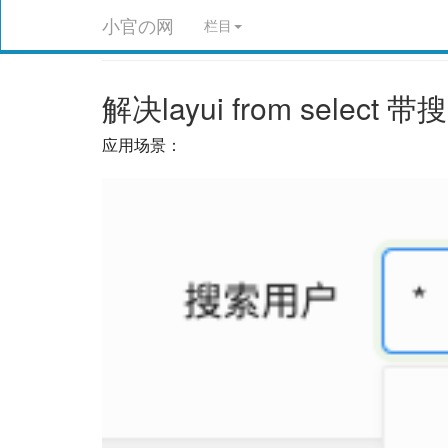
小官の网
栏目
解决layui from sele
应用场景：