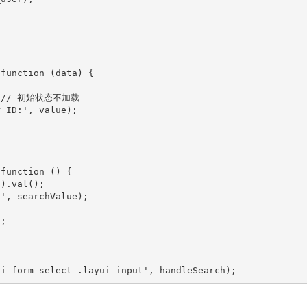
function (data) {

n; // 初始状态不加载

 ID:', value);

function () {

).val();

 searchValue);

;

ui-form-select .layui-input', handleSearch);