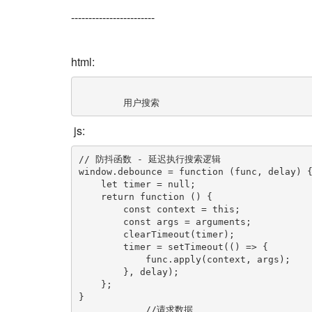
------------------------
html:
        用户搜索                         
js:
// 防抖函数 - 延迟执行搜索逻辑

window.debounce = function (func, delay) {
    let timer = null;

    return function () {

        const context = this;

        const args = arguments;

        clearTimeout(timer);

        timer = setTimeout(() => {

            func.apply(context, args);

        }, delay);

    };

}

            //请求数据
