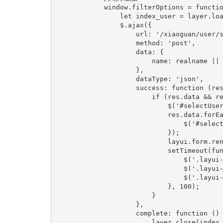
            window.filterOptions = functio
                let index_user = layer.loa
                $.ajax({

                    url: '/xiaoguan/user/s
                    method: 'post',

                    data: {

                        name: realname || 
                    },

                    dataType: 'json',

                    success: function (res
                        if (res.data && re
                            $('#selectUse
                            res.data.forEa
                                $('#select
                            });

                            layui.form.ren
                            setTimeout(fun
                                $('.layui-
                                $('.layui-
                                $('.layui-
                            }, 100);

                        }

                    },

                    complete: function () 
                        layer.close(index_