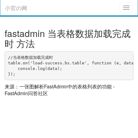
小官の网
Toggl
naviga
fastadmin 当表格数据加载完成
时 方法
//当表格数据加载完成时

table.on('load-success.bs.table', function (e, data) 
    console.log(data);

});
来源：
一张图解析FastAdmin中的表格列表的功能 -
FastAdmin问答社区