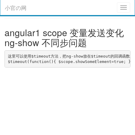
小官の网
Toggl
naviga
angular1 scope 变量发送变化
ng-show 不同步问题
这里可以使用$timeout方法，把ng-show放在$timeout的回调函
$timeout(function(){ $scope.showSomeElement=true; },