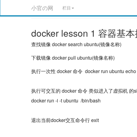
小官の网
栏目
docker lesson 1 容器基
查找镜像 docker search ubuntu(镜像名称)
下载镜像 docker pull ubuntu(镜像名称)
执行一次性 docker 命令 docker run ubuntu echo 'H
执行可交互的 docker 命令 类似进入了虚拟机 的sh
docker run -i -t ubuntu /bin/bash
退出当前docker交互命令行 exit