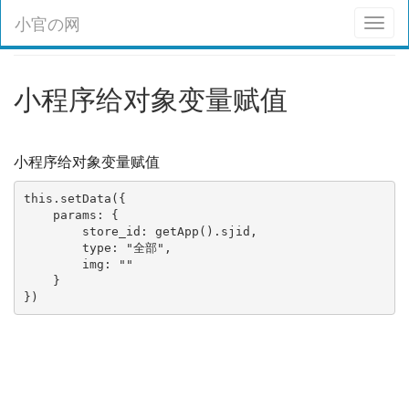
小官の网
Toggl
naviga
小程序给对象变量赋值
小程序给对象变量赋值
this.setData({

    params: {

        store_id: getApp().sjid,

        type: "全部",

        img: ""

    }

})