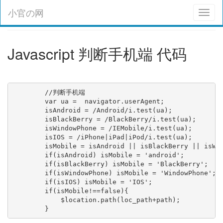
小官の网
Toggl
naviga
Javascript 判断手机端 代码
        //判断手机端

        var ua =  navigator.userAgent;

        isAndroid = /Android/i.test(ua);

        isBlackBerry = /BlackBerry/i.test(ua);

        isWindowPhone = /IEMobile/i.test(ua);

        isIOS = /iPhone|iPad|iPod/i.test(ua);

        isMobile = isAndroid || isBlackBerry || isWin
        if(isAndroid) isMobile = 'android';

        if(isBlackBerry) isMobile = 'BlackBerry';

        if(isWindowPhone) isMobile = 'WindowPhone';

        if(isIOS) isMobile = 'IOS';

        if(isMobile!==false){

            $location.path(loc_path+path);

        }