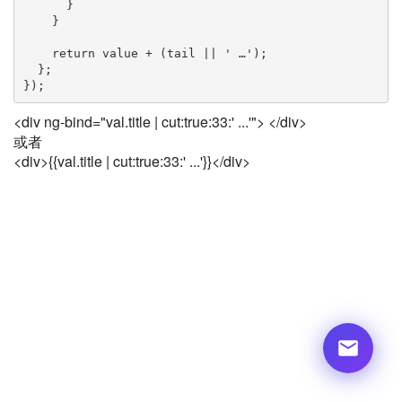
      }

    }

    return value + (tail || ' …');

  };

});
<div ng-bind="val.title | cut:true:33:' ...'"> </div>
或者
<div>{{val.title | cut:true:33:' ...'}}</div>