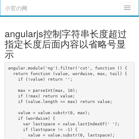
小官の网
Toggl
naviga
angularjs控制字符串长度超过
指定长度后面内容以省略号显
示
angular.module('ng').filter('cut', function () {

  return function (value, wordwise, max, tail) {

    if (!value) return '';

    max = parseInt(max, 10);

    if (!max) return value;

    if (value.length <= max) return value;

    value = value.substr(0, max);

    if (wordwise) {

      var lastspace = value.lastIndexOf(' ');

      if (lastspace != -1) {

        value = value.substr(0, lastspace);
