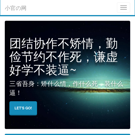
小官の网
Toggl
naviga
团结协作不矫情，勤
俭节约不作死，谦虚
好学不装逼~
三省吾身：矫什么情，作什么死，装什么
逼！
LET'S GO!