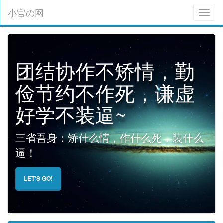
小官の网
Toggl
naviga
团结协作不矫情，勤
俭节约不作死，谦虚
好学不装逼~
三省吾身：矫什么情，作什么死，装什么
逼！
LET'S GO!